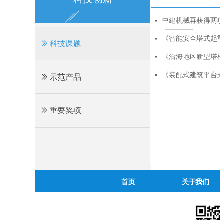
中建机械再获得两
넷
《智能安全塔式起
넷
ꅀ
科技课题
《沿海地区新型塔
넷
《装配式建筑平台
넷
ꅀ
示范产品
ꅀ
重要奖项
首页
关于我们