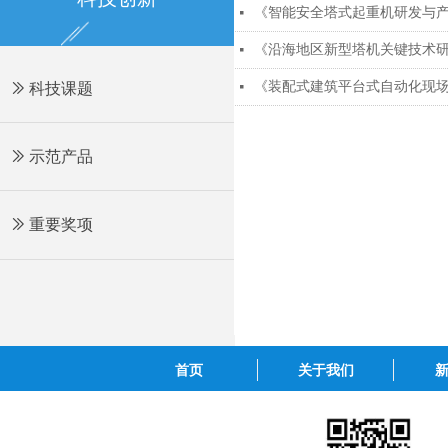
《智能安全塔式起重机研发与
넷
《沿海地区新型塔机关键技术
넷
《装配式建筑平台式自动化现
ꅀ
科技课题
넷
ꅀ
示范产品
ꅀ
重要奖项
首页
关于我们